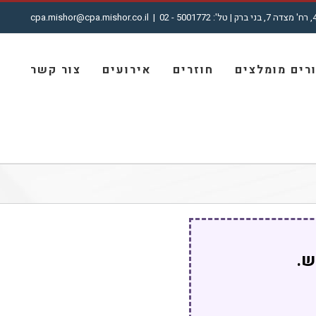
cpa.mishor@cpa.mishor.co.il
|
רים מומלצים
חוזרים
אירועים
צור קשר
ש.