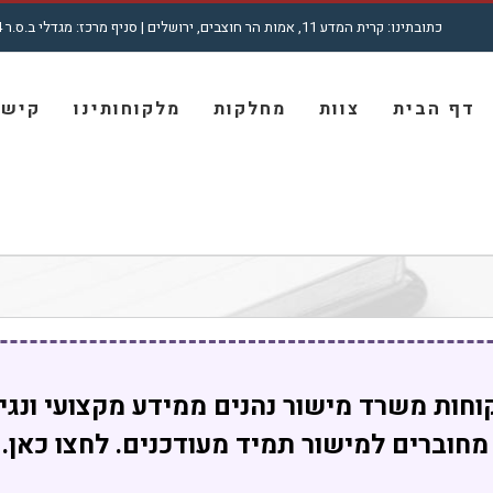
כתובתינו: קרית המדע 11, אמות הר חוצבים, ירושלים | סניף מרכז: מגדלי ב.ס.ר 4, רח' מצדה 7, בני ברק | טל': 5001772 - 02
חיפוש...
דף הבית
צוות
מחלקות
מלקוחותינו
קישו
וחות משרד מישור נהנים ממידע מקצועי ונגי
מחוברים למישור תמיד מעודכנים. לחצו כאן.