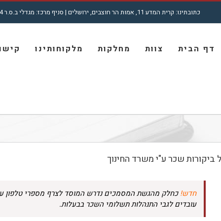
כתובתינו: קרית המדע 11, אמות הר חוצבים, ירושלים | סניף מרכז: מגדלי ב.ס.ר 4, רח' מצדה 7, בני ברק | טל': 5001772 - 02
חיפוש...
דף הבית
צוות
מחלקות
מלקוחותינו
קישור
 ביקורות שכר ע"י משרד החינוך
חדש!
כחלק מהגשת המסמכים נדרש המוסד לצרף מספרי טלפון עד
עובדים לגבי התנהלות תשלומי השכר בבעלות.