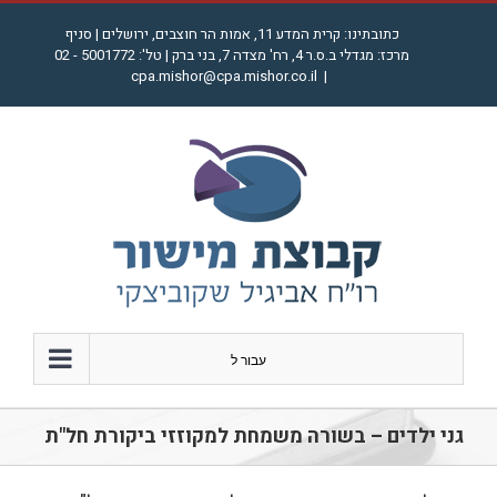
לג
כתובתינו: קרית המדע 11, אמות הר חוצבים, ירושלים | סניף
תוכן
מרכז: מגדלי ב.ס.ר 4, רח' מצדה 7, בני ברק | טל': 5001772 - 02
cpa.mishor@cpa.mishor.co.il
|
עבור ל
גני ילדים – בשורה משמחת למקוזזי ביקורת חל"ת