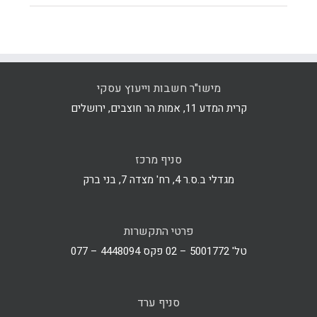
מישו"ר חשבות וייעוץ עסקי
קרית המדע 11, אמות הר חוצבים, ירושלים
סניף מרכז
מגדלי ב.ס.ר 4, רח' מצדה 7, בני ברק
פרטי התקשרות
טל' 5001772 – 02 פקס 4448094 – 077
סניף ערד