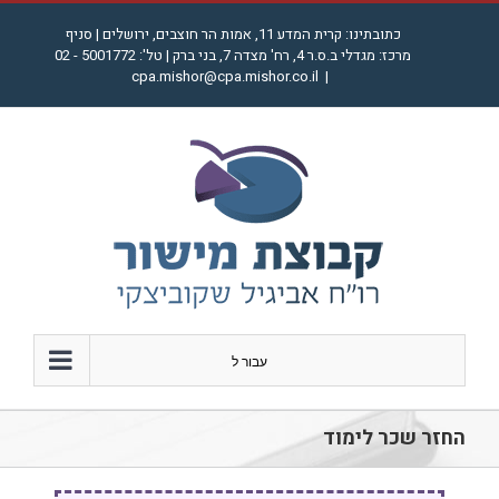
לג
כתובתינו: קרית המדע 11, אמות הר חוצבים, ירושלים | סניף
תוכן
מרכז: מגדלי ב.ס.ר 4, רח' מצדה 7, בני ברק | טל': 5001772 - 02
cpa.mishor@cpa.mishor.co.il
|
עבור ל
החזר שכר לימוד