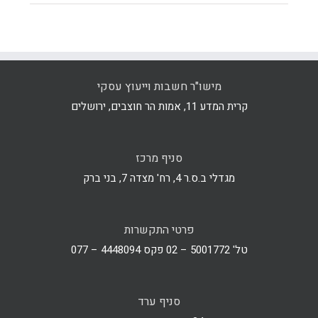
מישו"ר חשבות וייעוץ עסקי
קרית המדע 11, אמות הר חוצבים, ירושלים
סניף מרכז
מגדלי ב.ס.ר 4, רח' מצדה 7, בני ברק
פרטי התקשרות
טל' 5001772 – 02 פקס 4448094 – 077
סניף ערד