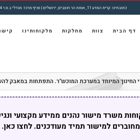
כתובתינו: קרית המדע 11, אמות הר חוצבים, ירושלים | סניף מרכז: מגדלי ב.ס.ר 4, רח' מצדה 7, בני ברק | טל': 5001772 - 02
חיפוש...
דף הבית
צוות
מחלקות
מלקוחותינו
קישור
די החינוך המיוחד במערכת המוכש"ר. התפתחות במאבק להש
חות משרד מישור נהנים ממידע מקצועי ונגי
מחוברים למישור תמיד מעודכנים. לחצו כאן.