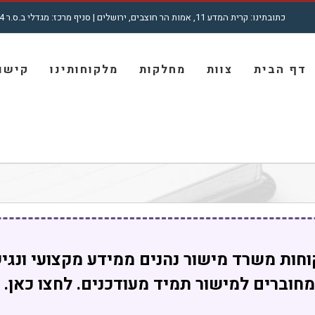
כתובתינו: קרית המדע 11, אמות הר חוצבים, ירושלים | סניף מרכז: מגדלי ב.ס.ר 4, רח' מצדה 7, בני ברק | טל': 5001772 - 02
חיפוש...
דף הבית
צוות
מחלקות
מלקוחותינו
קישור
חות משרד מישור נהנים ממידע מקצועי ונגי
מחוברים למישור תמיד מעודכנים. לחצו כאן.