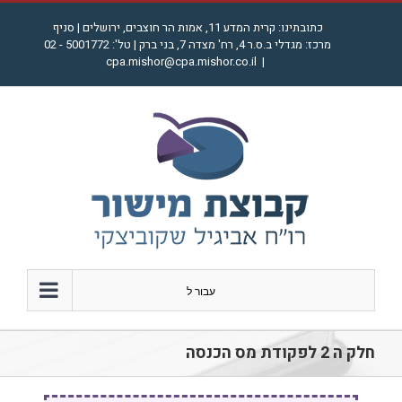
לג
כתובתינו: קרית המדע 11, אמות הר חוצבים, ירושלים | סניף
תוכן
מרכז: מגדלי ב.ס.ר 4, רח' מצדה 7, בני ברק | טל': 5001772 - 02
cpa.mishor@cpa.mishor.co.il
|
עבור ל
חלק ה 2 לפקודת מס הכנסה