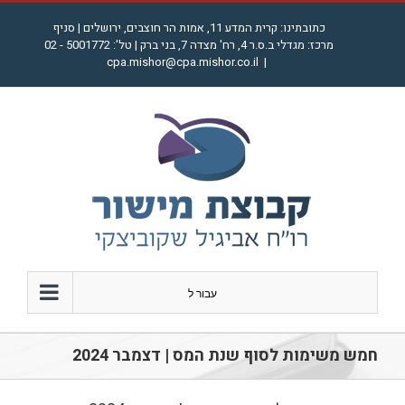
לג
כתובתינו: קרית המדע 11, אמות הר חוצבים, ירושלים | סניף
תוכן
מרכז: מגדלי ב.ס.ר 4, רח' מצדה 7, בני ברק | טל': 5001772 - 02
cpa.mishor@cpa.mishor.co.il
|
עבור ל
חמש משימות לסוף שנת המס | דצמבר 2024