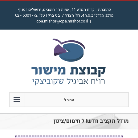
לג
כתובתינו: קרית המדע 11, אמות הר חוצבים, ירושלים | סניף
תוכן
מרכז: מגדלי ב.ס.ר 4, רח' מצדה 7, בני ברק | טל': 5001772 - 02
cpa.mishor@cpa.mishor.co.il
|
עבור ל
מודל תקציב חדש! ל'חימום/צינון'