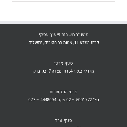
מישו"ר חשבות וייעוץ עסקי
קרית המדע 11, אמות הר חוצבים, ירושלים
סניף מרכז
מגדלי ב.ס.ר 4, רח' מצדה 7, בני ברק
פרטי התקשרות
טל' 5001772 – 02 פקס 4448094 – 077
סניף ערד