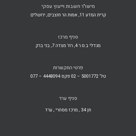
מישו"ר חשבות וייעוץ עסקי
קרית המדע 11, אמות הר חוצבים, ירושלים
סניף מרכז
מגדלי ב.ס.ר 4, רח' מצדה 7, בני ברק
פרטי התקשרות
טל' 5001772 – 02 פקס 4448094 – 077
סניף ערד
חן 34 , מרכז מסחרי , ערד