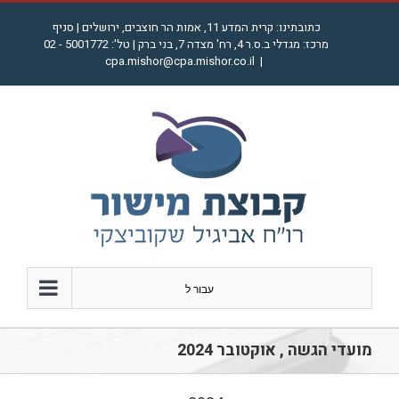
לג
כתובתינו: קרית המדע 11, אמות הר חוצבים, ירושלים | סניף
תוכן
מרכז: מגדלי ב.ס.ר 4, רח' מצדה 7, בני ברק | טל': 5001772 - 02
cpa.mishor@cpa.mishor.co.il
|
עבור ל
מועדי הגשה , אוקטובר 2024