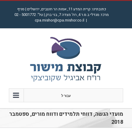
לג
כתובתינו: קרית המדע 11, אמות הר חוצבים, ירושלים | סניף
תוכן
מרכז: מגדלי ב.ס.ר 4, רח' מצדה 7, בני ברק | טל': 5001772 - 02
cpa.mishor@cpa.mishor.co.il
|
עבור ל
מועדי הגשה, דווחי תלמידים ודווח מורים, ספטמבר
2018