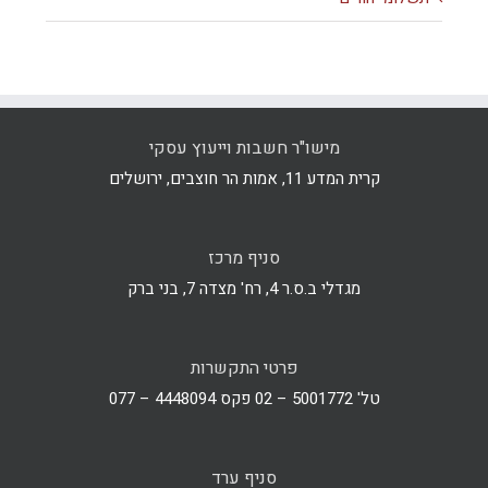
מישו"ר חשבות וייעוץ עסקי
קרית המדע 11, אמות הר חוצבים, ירושלים
סניף מרכז
מגדלי ב.ס.ר 4, רח' מצדה 7, בני ברק
פרטי התקשרות
טל' 5001772 – 02 פקס 4448094 – 077
סניף ערד