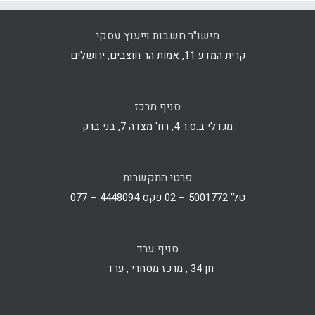
מישו"ר חשבות וייעוץ עסקי
קרית המדע 11, אמות הר חוצבים, ירושלים
סניף מרכז
מגדלי ב.ס.ר 4, רח' מצדה 7, בני ברק
פרטי התקשרות
טל' 5001772 – 02 פקס 4448094 – 077
סניף ערד
חן 34 , מרכז מסחרי , ערד