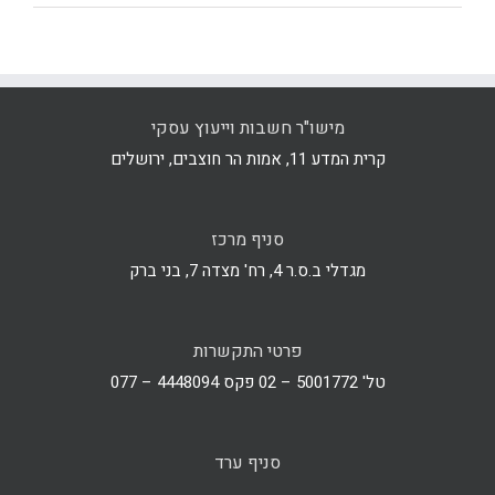
מישו"ר חשבות וייעוץ עסקי
קרית המדע 11, אמות הר חוצבים, ירושלים
סניף מרכז
מגדלי ב.ס.ר 4, רח' מצדה 7, בני ברק
פרטי התקשרות
טל' 5001772 – 02 פקס 4448094 – 077
סניף ערד