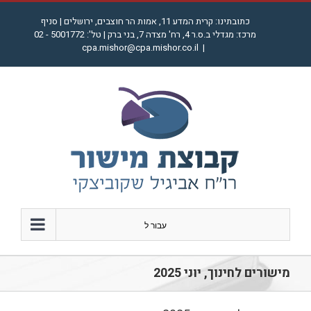
לג
כתובתינו: קרית המדע 11, אמות הר חוצבים, ירושלים | סניף
תוכן
מרכז: מגדלי ב.ס.ר 4, רח' מצדה 7, בני ברק | טל': 5001772 - 02
cpa.mishor@cpa.mishor.co.il
|
עבור ל
מישורים לחינוך, יוני 2025