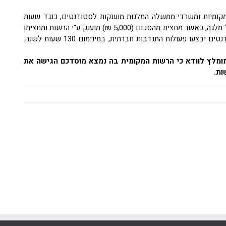
קומיות ומשרדי ממשלה המלגות מוענקות לסטודנטים, כנגד שעות
תרומה לקהילה. המלגה מוענקת בעבור שנת לימודים אחת בסך 10,000 ₪ לכל מלגה, כאשר מחצית מהסכום (5,000 ₪) מוענק ע"י הרשות ומחציתו
השנייה (5,000 ₪) ע"י מפעל הפיס (matching מלא). במסגרת המיזם הסטודנטים יבצעו פעולות התנדבות חברתית, במינימום 130 שעות לשנה.
ה 5.7.2021. מומלץ לוודא כי הרשות המקומית בה נמצא מוסדכם הגישה את
ות.