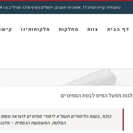
כתובתינו: קרית המדע 11, אמות הר חוצבים, ירושלים | סניף מרכז: מגדלי ב.ס.ר 4, רח' מצדה 7, בני ברק | טל': 5001772 - 02
חיפוש...
דף הבית
צוות
מחלקות
מלקוחותינו
קישור
גות מפעל הפיס לבנות הסמינרים
כזכור, בשנת הלימודים תשפ"א לימודי סמינרים להוראה נוספו
המלגות. המשמעות הכספית – מלגה של עד 10 אל"ש