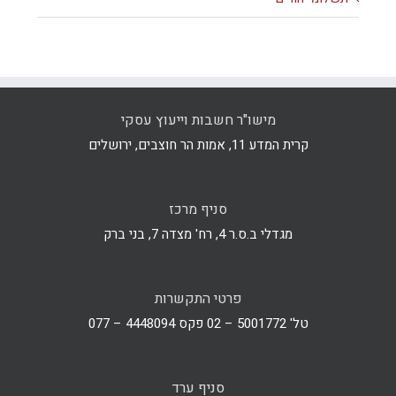
מישו"ר חשבות וייעוץ עסקי
קרית המדע 11, אמות הר חוצבים, ירושלים
סניף מרכז
מגדלי ב.ס.ר 4, רח' מצדה 7, בני ברק
פרטי התקשרות
טל' 5001772 – 02 פקס 4448094 – 077
סניף ערד