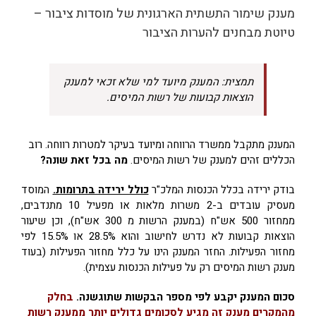
מענק שימור התשתית הארגונית של מוסדות ציבור –
טיוטת מבחנים להערות הציבור
תמצית: המענק מיועד למי שלא זכאי למענק
הוצאות קבועות של רשות המיסים.
המענק מתקבל ממשרד הרווחה ומיועד בעיקר למטרות רווחה. רוב
הכללים זהים למענק של רשות המיסים.
מה בכל זאת שונה?
בודק ירידה בכלל הכנסות המלכ"ר
כולל ירידה בתרומות.
המוסד
מעסיק עובדים ב-2 משרות מלאות או מפעיל 10 מתנדבים,
ממחזור 500 אש"ח (במענק הרשות מ 300 אש"ח), וכן שיעור
הוצאות קבועות לא נדרש לחישוב והוא 28.5% או 15.5% לפי
מחזור הפעילות. החזר המענק הינו על כלל מחזור הפעילות (בעוד
מענק רשות המיסים רק על פעילות הכנסות עצמית).
סכום המענק יקבע לפי מספר הבקשות שתוגשנה.
בחלק
מהמקרים מענק זה מגיע לסכומים גדולים יותר ממענק רשות