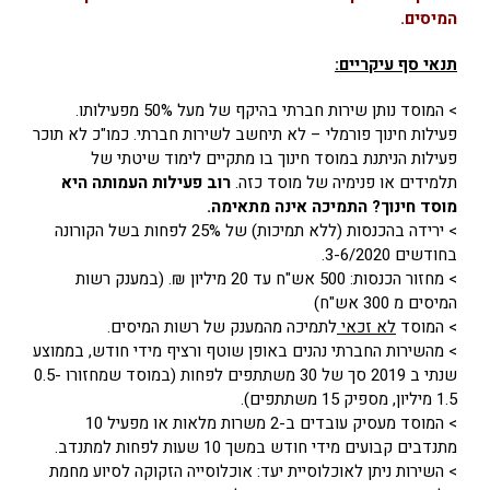
המיסים.
תנאי סף עיקריים:
> המוסד נותן שירות חברתי בהיקף של מעל 50% מפעילותו.
פעילות חינוך פורמלי – לא תיחשב לשירות חברתי
.
כמו"כ לא תוכר
פעילות הניתנת במוסד חינוך בו מתקיים לימוד שיטתי של
תלמידים או פנימיה של מוסד כזה.
רוב פעילות העמותה היא
מוסד חינוך? התמיכה אינה מתאימה.
> ירידה בהכנסות (ללא תמיכות) של 25% לפחות בשל הקורונה
בחודשים 3-6/2020.
> מחזור הכנסות: 500 אש"ח עד 20 מיליון ₪
.
(במענק רשות
המיסים מ 300 אש"ח)
> המוסד
לא זכאי
לתמיכה מהמענק של רשות המיסים.
> מהשירות החברתי נהנים באופן שוטף ורציף מידי חודש, בממוצע
שנתי ב 2019 סך של 30 משתתפים לפחות (במוסד שמחזורו 0.5-
1.5 מיליון, מספיק 15 משתתפים).
> המוסד מעסיק עובדים ב-2 משרות מלאות או מפעיל 10
מתנדבים קבועים מידי חודש במשך 10 שעות לפחות למתנדב
.
> השירות ניתן לאוכלוסיית יעד: אוכלוסייה הזקוקה לסיוע מחמת