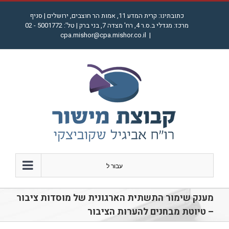
לג
כתובתינו: קרית המדע 11, אמות הר חוצבים, ירושלים | סניף
תוכן
מרכז: מגדלי ב.ס.ר 4, רח' מצדה 7, בני ברק | טל': 5001772 - 02
cpa.mishor@cpa.mishor.co.il
|
עבור ל
מענק שימור התשתית הארגונית של מוסדות ציבור
– טיוטת מבחנים להערות הציבור