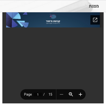
לג
מצגת
תוכן