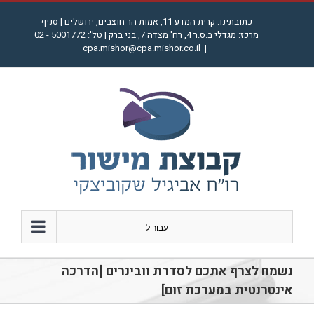
לג
כתובתינו: קרית המדע 11, אמות הר חוצבים, ירושלים | סניף
תוכן
מרכז: מגדלי ב.ס.ר 4, רח' מצדה 7, בני ברק | טל': 5001772 - 02
cpa.mishor@cpa.mishor.co.il
|
עבור ל
נשמח לצרף אתכם לסדרת וובינרים [הדרכה
אינטרנטית במערכת זום]