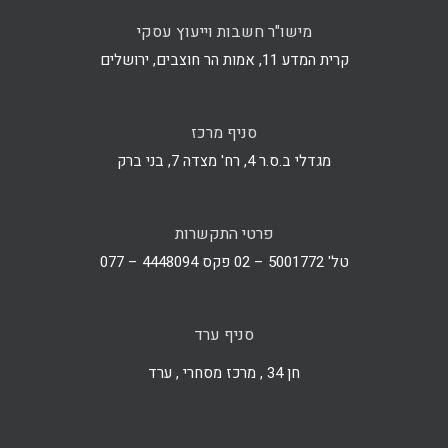
מישו"ר חשבות וייעוץ עסקי
קרית המדע 11, אמות הר חוצבים, ירושלים
סניף מרכז
מגדלי ב.ס.ר 4, רח' מצדה 7, בני ברק
פרטי התקשרות
טל' 5001772 – 02 פקס 4448094 – 077
סניף ערד
חן 34 , מרכז מסחרי , ערד