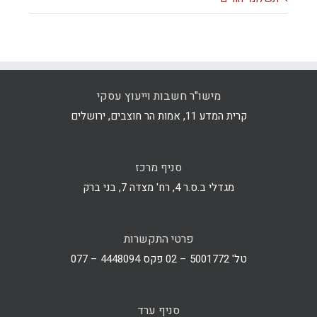
מישו"ר חשבות וייעוץ עסקי
קרית המדע 11, אמות הר חוצבים, ירושלים
סניף מרכז
מגדלי ב.ס.ר 4, רח' מצדה 7, בני ברק
פרטי התקשרות
טל' 5001772 – 02 פקס 4448094 – 077
סניף ערד