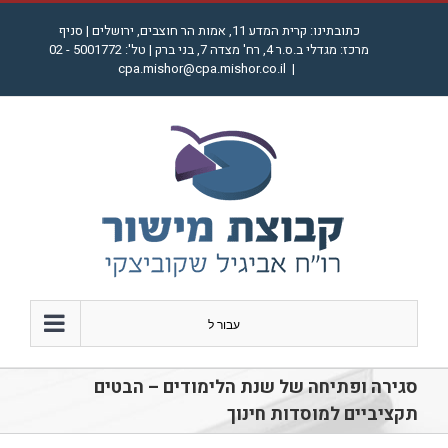
לג
כתובתינו: קרית המדע 11, אמות הר חוצבים, ירושלים | סניף
תוכן
מרכז: מגדלי ב.ס.ר 4, רח' מצדה 7, בני ברק | טל': 5001772 - 02
cpa.mishor@cpa.mishor.co.il
|
עבור ל
סגירה ופתיחה של שנת הלימודים – הבטים
תקציביים למוסדות חינוך