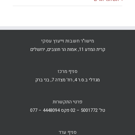
מישו"ר חשבות וייעוץ עסקי
קרית המדע 11, אמות הר חוצבים, ירושלים
סניף מרכז
מגדלי ב.ס.ר 4, רח' מצדה 7, בני ברק
פרטי התקשרות
טל' 5001772 – 02 פקס 4448094 – 077
סניף ערד