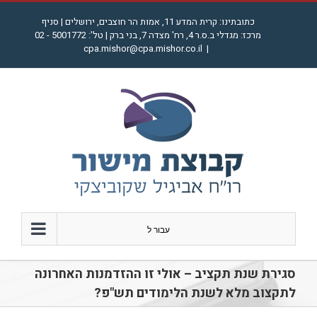
לג
כתובתינו: קרית המדע 11, אמות הר חוצבים, ירושלים | סניף
תוכן
מרכז: מגדלי ב.ס.ר 4, רח' מצדה 7, בני ברק | טל': 5001772 - 02
cpa.mishor@cpa.mishor.co.il
|
עבור ל
סגירת שנת תקציב – אולי זו ההזדמנות האחרונה
לתקצוב מלא לשנת הלימודים תש"פ?