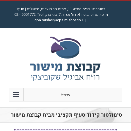
לג
כתובתינו: קרית המדע 11, אמות הר חוצבים, ירושלים | סניף
תוכן
מרכז: מגדלי ב.ס.ר 4, רח' מצדה 7, בני ברק | טל': 5001772 - 02
cpa.mishor@cpa.mishor.co.il
|
עבור ל
סימולטור קידוד סעיף תקציבי מבית קבוצת מישור