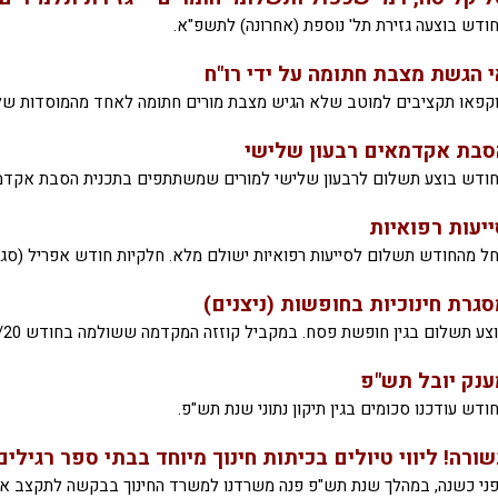
ודש בוצעה גזירת תל' נוספת (אחרונה) לתשפ"א.
י הגשת מצבת חתומה על ידי רו"ח
קפאו תקציבים למוטב שלא הגיש מצבת מורים חתומה לאחד מהמוסדות שלו
סבת אקדמאים רבעון שלישי
ודש בוצע תשלום לרבעון שלישי למורים שמשתתפים בתכנית הסבת אקדמ
ייעות רפואיות
ל מהחודש תשלום לסייעות רפואיות ישולם מלא. חלקיות חודש אפריל (סגר
סגרת חינוכיות בחופשות (ניצנים)
צע תשלום בגין חופשת פסח. במקביל קוזזה המקדמה ששולמה בחודש 12/20.
ענק יובל תש"פ
ודש עודכנו סכומים בגין תיקון נתוני שנת תש"פ.
שורה! ליווי טיולים בכיתות חינוך מיוחד בבתי ספר רגילים
ני כשנה, במהלך שנת תש"פ פנה משרדנו למשרד החינוך בבקשה לתקצב את 