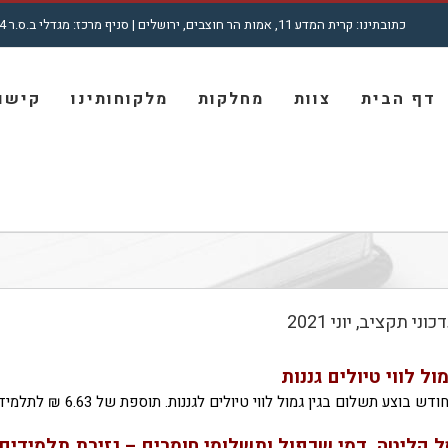
כתובתינו: קרית המדע 11, אמות הר חוצבים, ירושלים | סניף מרכז: מגדלי ב.ס.ר 4, רח' מצדה 7, בני ברק | טל': 5001772 - 02
חיפוש...
דף הבית
צוות
מחלקות
מלקוחותינו
קישור
כוני תקציב, יוני 2021
ול לווי טיולים גננות
דש בוצע תשלום בגין גמול לווי טיולים לגננות. תוספת של 6.63 ₪ לתלמיד. תוספת חד שנתית.
ל קליטה, דמי שכפול ותשלומי חומרים – גזירת תלמידים