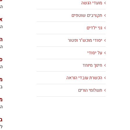
מועדי הגשה
הח
תקציבים שוטפים
א
הו
גני ילדים
ה
יסודי מוכש"ר ופטור
הח
על יסודי
ס
חינוך מיוחד
הח
הכשרת עובדי הוראה
מ
בו
תשלומי הורים
מ
הח
ב
לפ