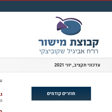
לג
תוכן
עדכוני תקציב, יוני 2021
עד
חוזרים קודמים
גמ
החו
ס