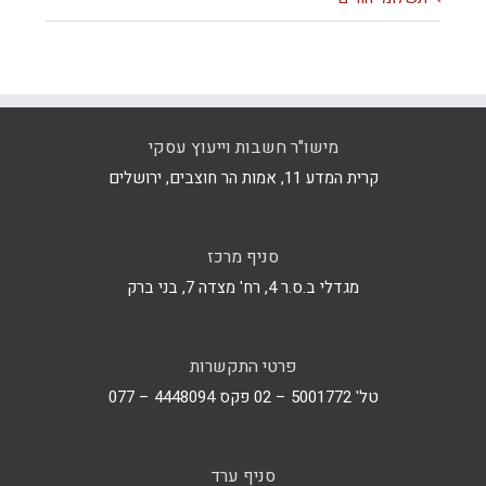
מישו"ר חשבות וייעוץ עסקי
קרית המדע 11, אמות הר חוצבים, ירושלים
סניף מרכז
מגדלי ב.ס.ר 4, רח' מצדה 7, בני ברק
פרטי התקשרות
טל' 5001772 – 02 פקס 4448094 – 077
סניף ערד