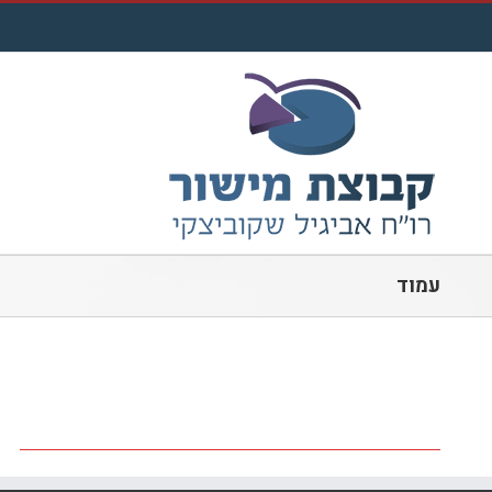
לג
תוכן
עמוד