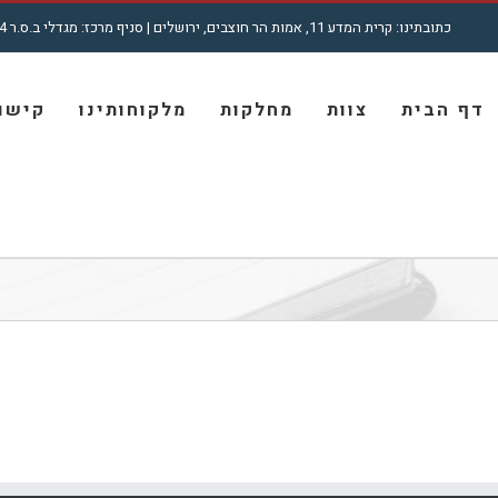
כתובתינו: קרית המדע 11, אמות הר חוצבים, ירושלים | סניף מרכז: מגדלי ב.ס.ר 4, רח' מצדה 7, בני ברק | טל': 5001772 - 02
חיפוש...
דף הבית
צוות
מחלקות
מלקוחותינו
קישור