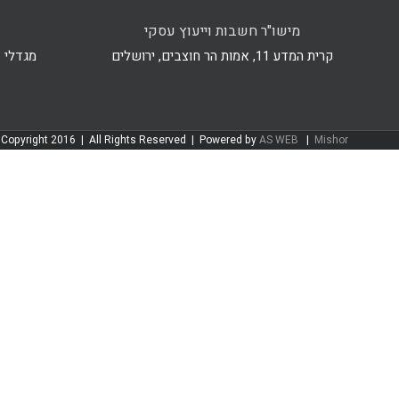
מישו"ר חשבות וייעוץ עסקי
קרית המדע 11, אמות הר חוצבים, ירושלים
מגדלי ב.ס.ר 4, רח' 
Copyright 2016 | All Rights Reserved | Powered by
AS WEB
|
Mishor