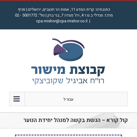
לג
כתובתינו: קרית המדע 11, אמות הר חוצבים, ירושלים | סניף
תוכן
מרכז: מגדלי ב.ס.ר 4, רח' מצדה 7, בני ברק | טל': 5001772 - 02
cpa.mishor@cpa.mishor.co.il
|
עבור ל
קול קורא – הגשת בקשה למנהל יחידת הנוער