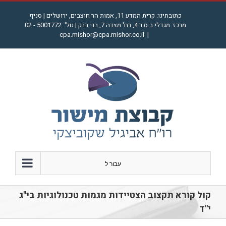
לג
כתובתינו: קרית המדע 11, אמות הר חוצבים, ירושלים | סניף
תוכן
מרכז: מגדלי ב.ס.ר 4, רח' מצדה 7, בני ברק | טל': 5001772 - 02
cpa.mishor@cpa.mishor.co.il
|
עבור ל
קול קורא תקצוב הצטיידות מגמות טכנולוגיות בי"ג
י"ד