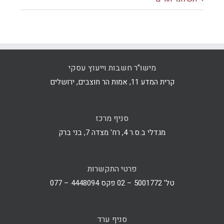
מישו"ר חשבות וייעוץ עסקי
קרית המדע 11, אמות הר חוצבים, ירושלים
סניף מרכז
מגדלי ב.ס.ר 4, רח' מצדה 7, בני ברק
פרטי התקשרות
טל' 5001772 – 02 פקס 4448094 – 077
סניף ערד