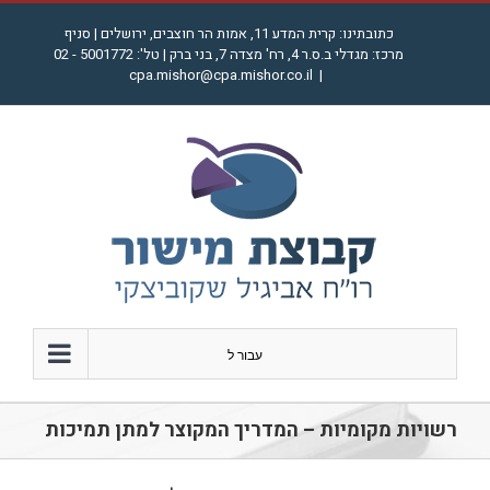
לג
כתובתינו: קרית המדע 11, אמות הר חוצבים, ירושלים | סניף
תוכן
מרכז: מגדלי ב.ס.ר 4, רח' מצדה 7, בני ברק | טל': 5001772 - 02
cpa.mishor@cpa.mishor.co.il
|
עבור ל
רשויות מקומיות – המדריך המקוצר למתן תמיכות