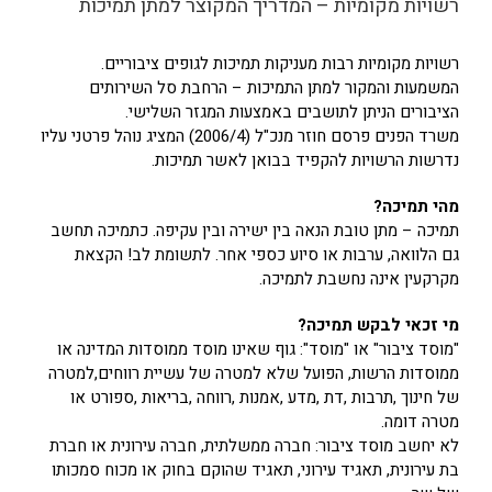
רשויות מקומיות – המדריך המקוצר למתן תמיכות
רשויות מקומיות רבות מעניקות תמיכות לגופים ציבוריים.
המשמעות והמקור למתן התמיכות – הרחבת סל השירותים
הציבורים הניתן לתושבים באמצעות המגזר השלישי.
משרד הפנים פרסם חוזר מנכ"ל (2006/4) המציג נוהל פרטני עליו
נדרשות הרשויות להקפיד בבואן לאשר תמיכות.
מהי תמיכה?
תמיכה – מתן טובת הנאה בין ישירה ובין עקיפה. כתמיכה תחשב
גם הלוואה, ערבות או סיוע כספי אחר. לתשומת לב! הקצאת
מקרקעין אינה נחשבת לתמיכה.
מי זכאי לבקש תמיכה?
"מוסד ציבור" או "מוסד": גוף שאינו מוסד ממוסדות המדינה או
ממוסדות הרשות, הפועל שלא למטרה של עשיית רווחים,למטרה
של חינוך ,תרבות ,דת ,מדע ,אמנות ,רווחה ,בריאות ,ספורט או
מטרה דומה.
לא יחשב מוסד ציבור: חברה ממשלתית, חברה עירונית או חברת
בת עירונית, תאגיד עירוני, תאגיד שהוקם בחוק או מכוח סמכותו