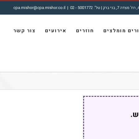
cpa.mishor@cpa.mishor.co.il
|
רים מומלצים
חוזרים
אירועים
צור קשר
ש.