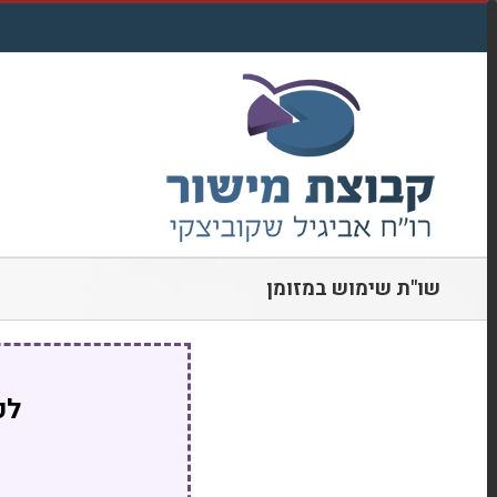
דלג
לתוכן
שו"ת שימוש במזומן
לק