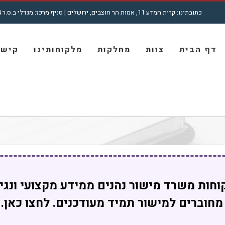
כתובתינו: קרית המדע 11, אמות הר חוצבים, ירושלים | סניף מרכז: מגדלי ב.ס.ר 4, רח' מצדה 7, בני ברק | טל': 5001772 - 02
חיפוש...
דף הבית
צוות
מחלקות
מלקוחותינו
קישו
וחות משרד מישור נהנים ממידע מקצועי ונגי
מחוברים למישור תמיד מעודכנים. לחצו כאן.