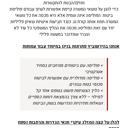
חוזים/הבנות להתקשרות
כדי להגן על נושאי המשרה קיימת אפשרות לערוך עבורם פוליסת
ביטוח. הפוליסה אינה שמית אלא היא מכסה את כל נושאי
המשרה תחת אותה קורת גג. כנגד תביעות אישיות שאינן פליליות.
יחד עם זאת הפוליסה מכסה את ההליך המשפטי כל עוד לא
הוברר שמדובר במעשה פלילי.
אנחנו בהירשוביץ פתרונות בנינו במיוחד עבור עמותות
> פוליסה עם ביטוחים מורחבים במחיר
אטרקטיבי
> פוליסה מודולרית עם אפשרות לביטוח
סכומי בטוח גבוהים
> הליך הצטרפות פשוט בטופס אחד קל
למילוי – ללא צורך בהמצאת דוחות כספיים
ושאלות חודרניות הנדרשות בשוק הביטוח
להלן על קצה המזלג עיקרי תנאי הגדרות והרחבות נספח