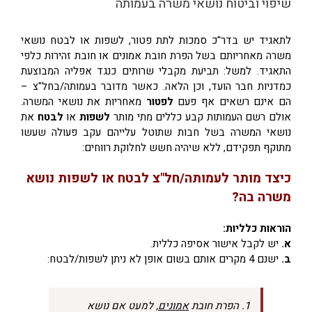
שיפוי וביטוח נושאי משרה בעמותה
לתאגיד יש בדר"כ סמכות לתת פטור, לשפות או לבטח נושאי
משרה מאחריותם בשל הפרת חובת אמונים או חובת זהירות כלפי
התאגיד. למשל: תביעת מקבלי שרותים כנגד אפליה המבוצעת
כמדניות חבר הועד, וכן הלאה. כאשר מדובר בעמותה/בחל"צ –
הם אינם רשאים אף פעם
לפטור
מאחריות את נושאי המשרה.
אולם רשם העמותות קבע כללים מתי מותר
לשפות
או
לבטח
את
נושאי המשרה בשל חבות שתוטל עלייהם עקב פעולה שעשו
מתוקף תפקידם, ללא שיהיה חשש לחלוקת רווחים:
כיצד מותר לעמותה/חל"צ לבטח או לשפות נושא
משרה בה?
הוראות כלליות:
א.
יש לקבל אישור אסיפה כללית.
ב.
ישנם 4 מקרים אותם בשום אופן לא ניתן לשפות/לבטח:
1. הפרת חובת
אמונים
, למעט אם נושא