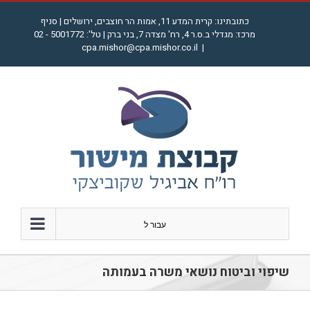
לג
כתובתינו: קרית המדע 11, אמות הר חוצבים, ירושלים | סניף
תוכן
מרכז: מגדלי ב.ס.ר 4, רח' מצדה 7, בני ברק | טל': 5001772 - 02
cpa.mishor@cpa.mishor.co.il
|
עבור ל
שיפוי וביטוח נושאי משרה בעמותה