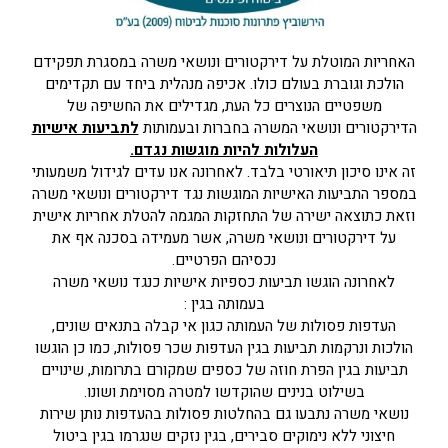
האחריות המוטלת על דירקטורים ונושאי משרה במסגרת תפקידם
הולכת וגוברת בעולם כולו. אכיפה מנהלית ביחד עם תקדימים
משפטיים הנוצרים כל העת, מגדילים את החשיפה של
הדירקטורים ונושאי המשרה בחברות ובעמותות
לתביעות אישיות
העלולות להיות מוגשות נגדם.
זה אינו סיכון תיאורטי בלבד. לאחרונה אנו עדים לגידול משמעותי
במספר התביעות האישיות המוגשות נגד דירקטורים ונושאי משרה
וזאת כתוצאה ישירה של התחזקות המגמה להטלת אחריות אישית
על דירקטורים ונושאי משרה, אשר מעמידה בסכנה אף את
נכסיהם הפרטיים.
לאחרונה הוגשו תביעות כספיות אישיות כנגד נושאי משרה
בעמותה בגין :
העדפות פסולות של העמותה כגון אי קבלה בתנאים שונים,
הולכות ונרקמות תביעות בגין העדפות שכר פסולות, כמו כן הוגשו
תביעות בגין הפרת חוזה של כספים שמקורם בתרומות, שינויים
בשילוט בנינים שהוקדשו למטרה מסוימת ושונו.
נושאי משרה נתבעו גם בהחלטות פסולות בהעדפות נותן שירות
חיצוני ללא נימוקים סבירים, בגין נזקים שנגרמו בגין ביטול