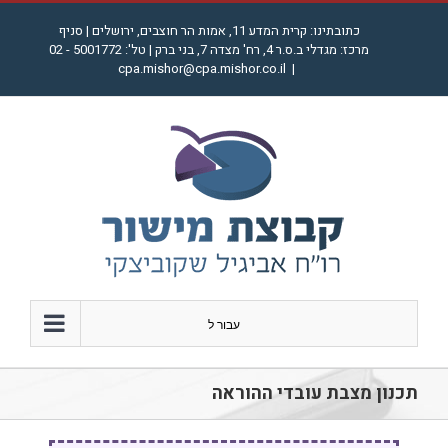
לג
כתובתינו: קרית המדע 11, אמות הר חוצבים, ירושלים | סניף
תוכן
מרכז: מגדלי ב.ס.ר 4, רח' מצדה 7, בני ברק | טל': 5001772 - 02
cpa.mishor@cpa.mishor.co.il
|
עבור ל
תכנון מצבת עובדי ההוראה