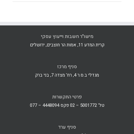
מישו"ר חשבות וייעוץ עסקי
קרית המדע 11, אמות הר חוצבים, ירושלים
סניף מרכז
מגדלי ב.ס.ר 4, רח' מצדה 7, בני ברק
פרטי התקשרות
טל' 5001772 – 02 פקס 4448094 – 077
סניף ערד