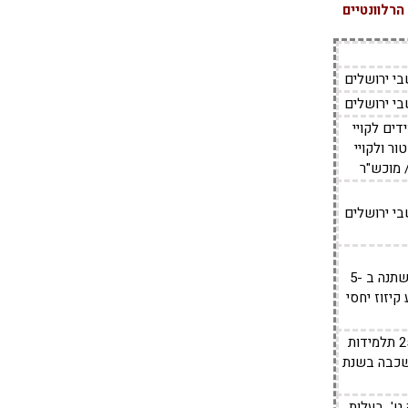
הרלוונטיים
י ירושלים
י ירושלים
דים לקויי
ר ולקויי
 מוכש"ר
י ירושלים
יעוד והשימוש במבנה לא ישתנה ב -5
קיזוז יחסי
נפתחה כיתה ט' נוספת עם 25 תלמידות
שכבה בשנת
יתה ט' בעלות