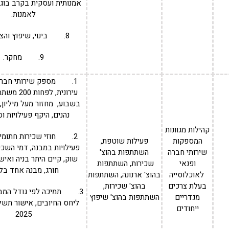
אמנותית ועסקית בקרב בוגר
לאמנות.
8. בינוי, שיפוץ והצטיידות.
9. מחקר.
1. מספק שירותי חברה
עירונית, לפח
בשבוע, מחזור מעל מיליון,
נהנים, היקף פעילויות ו
קהילות מגוונות
2. חוזי שכירות חתומי
המספקות
פעילות שוטפת,
פעילויות במבנה, דמי השכי
שירותי חברה
השתתפות בהוצ'
שוק, קיים היתר בניה ואי
ופנאי
שכירות, השתתפות
חורג, מבנה אחד בל
לאוכלוסייה
בהוצ' ארנונה, השתתפות
בעלת צרכים
בהוצ' שכירות,
3. תמיכה לפי גודל המב
מגדריים
השתתפות בהוצ' שיפוץ
ליחס החיובים, אישור תשל
ייחודים
2025