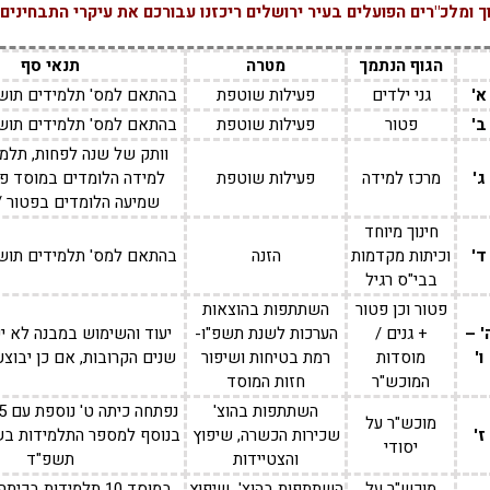
ך ומלכ"רים הפועלים בעיר ירושלים ריכזנו עבורכם את עיקרי התבחינים 
הגוף הנתמך
מטרה
תנאי סף
א'
גני ילדים
פעילות שוטפת
בהתאם למס' תלמידים תושב
ב'
פטור
פעילות שוטפת
בהתאם למס' תלמידים תושב
וותק של שנה לפחות, תלמי
ג'
מרכז למידה
פעילות שוטפת
למידה הלומדים במוסד פטו
שמיעה הלומדים בפטור /
חינוך מיוחד
ד'
וכיתות מקדמות
הזנה
בהתאם למס' תלמידים תושב
בבי"ס רגיל
פטור וכן פטור
השתתפות בהוצאות
' –
+ גנים /
הערכות לשנת תשפ"ו-
ו'
מוסדות
רמת בטיחות ושיפור
שנים הקרובות, אם כן יבוצע 
המוכש"ר
חזות המוסד
השתתפות בהוצ'
מוכש"ר על
ז'
שכירות הכשרה, שיפוץ
בנוסף למספר התלמידות ב
יסודי
והצטיידות
תשפ"ד
מוכש"ר על
השתתפות בהוצ' שיפוץ
במוסד 10 תלמידות בכ