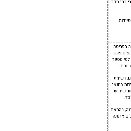
י בתי ספר
 בפריסה
ות 200 משתתפים פעם
 לפי מספר
סכומים.
ם, רשימת
רות בתנאי
שור שימוש
בד.
נה, בהתאם
ום ארנונה