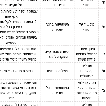
ח'
יסודי
והצטיידות
סל תקצוב אישי
1.במוסד לפחות 3
אגף שחר
2. המוסד מתחייב לקליטת
מוכש"ר על
השתתפות בהוצ'
ט'
בסיכון בכל רגע.
יסודי
שכירות
3. המוסד מפעיל תכנית תמי
בשעות הצהרים /הערב ומא
פנימייה.
חינוך מיוחד
מוסדות הסובלים מצפיפות 
הכשרת מבנה קיים
י'
המטפל בנכויות
שרישיונם הותלה בשל אות
המוקצה למוסד
פיזיות קשות
מחזיק רישיון מוסד חנ"מ 
מנהלים
א'
קהילתיים
פעילות שוטפת
הפעלת מנהל קהילתי בי
בירושלים
מנהל קהילתי
חוזי שכירות חתומים, רשימת
ושלוחות ללא
השתתפות בהוצ'
במבנה, דמי השכירות עומד
ב'
מבנה או רשות
שכירות
שוק, קיים היתר בניה ואי
שימוש
חורג.
מנהלים
תמיכה לפי גודל המבנה, ב