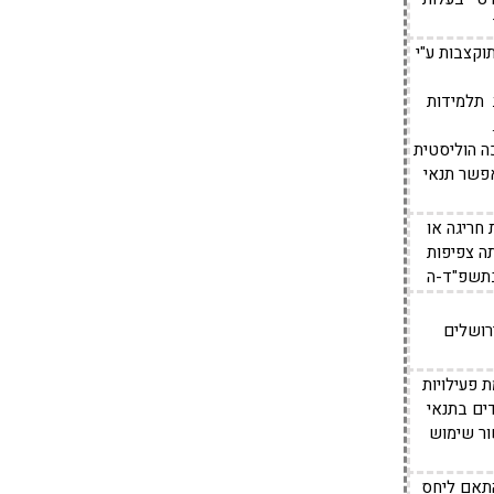
 כיתות מתוקצבות ע"י
 תלמידות
כה הוליסטית
פשר תנאי
חריגה או
ה צפיפות
בתשפ"ד-ה
רושלים
 פעילויות
ים בתנאי
שור שימוש
התאם ליחס