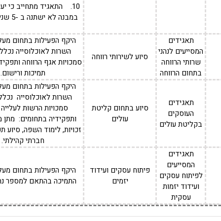
10. התאגיד מתחייב כי יע
במבנה לא ישתנה ב -5 שנים הקרובות
תאגידים
המסייעים לנהני
השרות לאוכלוסייה נכלל
סיוע לשירותי רווחה
שרותי הרווחה
סמכויות אגף הרווחה ותפקידיו
בתחום הרווחה
תמיכות ורישום.
השרות לאוכלוסייה נכלל
תאגידים
סיוע בתחום קליטת
סמכויות הרשות לעלייה 
העוסקים
עולים
ותפקידיה בתחומים: מתן מי
בקליטת עולים
זכויות, לימוד השפה, סיוע תעס
חברתי קהילתי.
תאגידים
המסייעים
פיתוח עסקים ועידוד
לפיתוח עסקים
יזמים
התמיכה בהתאם למספר נהנ
ועידוד יזמות
עסקית