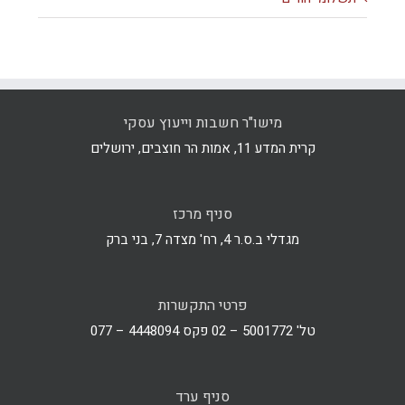
מישו"ר חשבות וייעוץ עסקי
קרית המדע 11, אמות הר חוצבים, ירושלים
סניף מרכז
מגדלי ב.ס.ר 4, רח' מצדה 7, בני ברק
פרטי התקשרות
טל' 5001772 – 02 פקס 4448094 – 077
סניף ערד