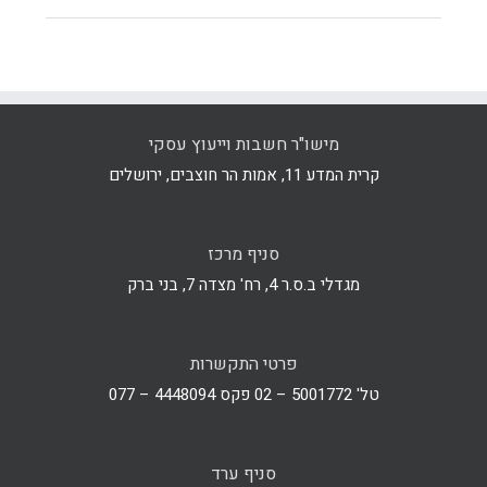
מישו"ר חשבות וייעוץ עסקי
קרית המדע 11, אמות הר חוצבים, ירושלים
סניף מרכז
מגדלי ב.ס.ר 4, רח' מצדה 7, בני ברק
פרטי התקשרות
טל' 5001772 – 02 פקס 4448094 – 077
סניף ערד