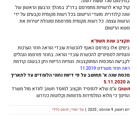
במינימום 130 שעות לשנה.
קול קורא לרשויות מתפרסם בדר"כ במהלך הרבעון הראשון של
שנה קלנדרית. מועדי הרישום בכל רשות מקומית נקבעים על ידי
הרשות עצמה. כל רשות מקומית מפרסמת ומנהלת ישירות את
נושא הרישום.
תקציב שנת תשפ"א
בימים אלו בפרסם האגף להכשרת עובדי הוראה חוזר הערכות
והנחיות לסמינרים להכשרת עובדי הוראה. בחוזר פורסמו הנהלים
לקביעת המכסות המתוקצבות. הנחיות הדיווח הינן כבשנה קודמת
ראה חוזר משרדנו 11.2019
מכסת שנה א' תחושב על פי דיווח נתוני הלומדים עד לתאריך
ה
5.11.2020
חשוב!
ע"מ שלא להפסיד תקצוב למוסד חשוב לוודא מול משרד
החינוך כי מלוא התלמידות מדווחות וקלוטות כנדרש.
יום ראשון, 9 אוגוסט , 2020
|
על יסודי
,
פוסט כללי