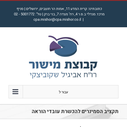
לג
כתובתינו: קרית המדע 11, אמות הר חוצבים, ירושלים | סניף
תוכן
מרכז: מגדלי ב.ס.ר 4, רח' מצדה 7, בני ברק | טל': 5001772 - 02
cpa.mishor@cpa.mishor.co.il
|
עבור ל
תקציב הסמינרים להכשרת עובדי הוראה