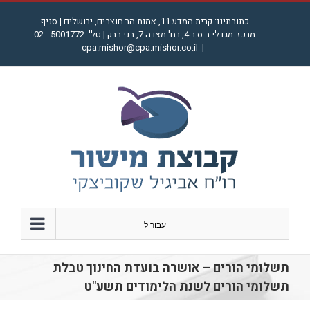
לג
כתובתינו: קרית המדע 11, אמות הר חוצבים, ירושלים | סניף
תוכן
מרכז: מגדלי ב.ס.ר 4, רח' מצדה 7, בני ברק | טל': 5001772 - 02
cpa.mishor@cpa.mishor.co.il
|
עבור ל
תשלומי הורים – אושרה בועדת החינוך טבלת
תשלומי הורים לשנת הלימודים תשע"ט