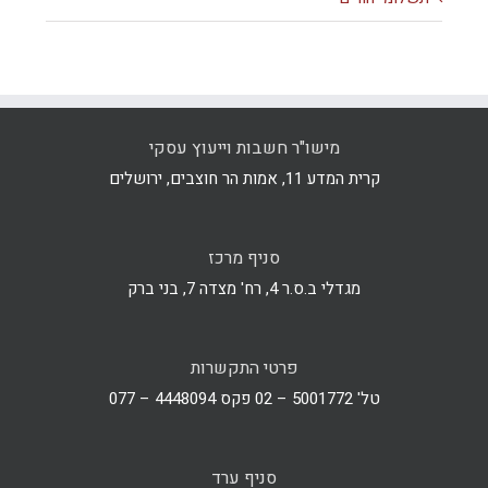
מישו"ר חשבות וייעוץ עסקי
קרית המדע 11, אמות הר חוצבים, ירושלים
סניף מרכז
מגדלי ב.ס.ר 4, רח' מצדה 7, בני ברק
פרטי התקשרות
טל' 5001772 – 02 פקס 4448094 – 077
סניף ערד