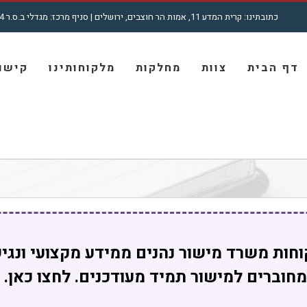
כתובתינו: קרית המדע 11, אמות הר חוצבים, ירושלים | סניף מרכז: מגדלי ב.ס.ר 4, רח' מצדה 7, בני ברק | טל': 5001772 - 02
חיפוש...
דף הבית
צוות
מחלקות
מלקוחותינו
קישור
חות משרד מישור נהנים ממידע מקצועי ונגי
מחוברים למישור תמיד מעודכנים. לחצו כאן.