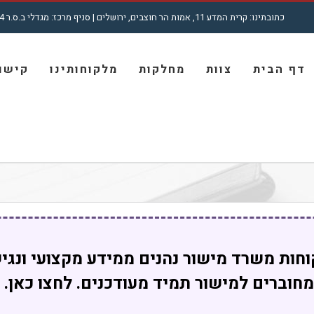
כתובתינו: קרית המדע 11, אמות הר חוצבים, ירושלים | סניף מרכז: מגדלי ב.ס.ר 4, רח' מצדה 7, בני ברק | טל': 5001772 - 02
חיפוש...
דף הבית
צוות
מחלקות
מלקוחותינו
קישור
חות משרד מישור נהנים ממידע מקצועי ונגי
מחוברים למישור תמיד מעודכנים. לחצו כאן.