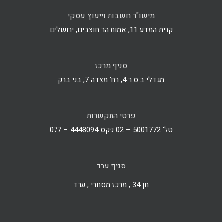
מישו"ר חשבות וייעוץ עסקי
קרית המדע 11, אמות הר חוצבים, ירושלים
סניף מרכז
מגדלי ב.ס.ר 4, רח' מצדה 7, בני ברק
פרטי התקשרות
טל' 5001772 – 02 פקס 4448094 – 077
סניף ערד
חן 34 , מרכז מסחרי , ערד