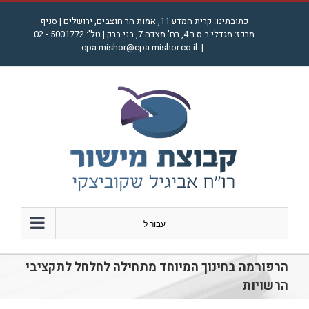
לג
כתובתינו: קרית המדע 11, אמות הר חוצבים, ירושלים | סניף
תוכן
מרכז: מגדלי ב.ס.ר 4, רח' מצדה 7, בני ברק | טל': 5001772 - 02
cpa.mishor@cpa.mishor.co.il
|
עבור ל
הרפורמה בחינוך המיוחד מתחילה לחלחל לתקציבי
הרשויות