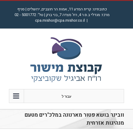
לג
כתובתינו: קרית המדע 11, אמות הר חוצבים, ירושלים | סניף
תוכן
מרכז: מגדלי ב.ס.ר 4, רח' מצדה 7, בני ברק | טל': 5001772 - 02
cpa.mishor@cpa.mishor.co.il
|
עבור ל
וובינר בושא פטור מארנונה במלכ"רים מטעם
מנהיגות אזרחית