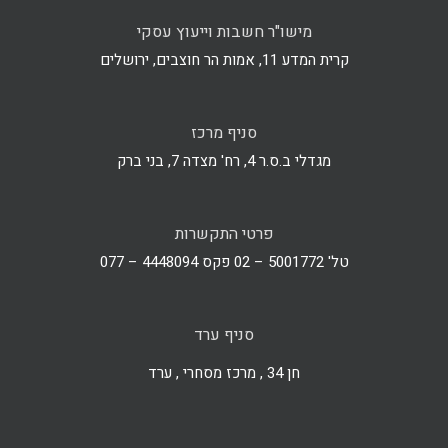
מישו"ר חשבות וייעוץ עסקי
קרית המדע 11, אמות הר חוצבים, ירושלים
סניף מרכז
מגדלי ב.ס.ר 4, רח' מצדה 7, בני ברק
פרטי התקשרות
טל' 5001772 – 02 פקס 4448094 – 077
סניף ערד
חן 34 , מרכז מסחרי , ערד