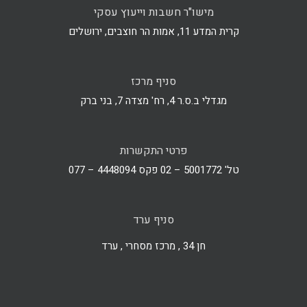
מישו"ר חשבות וייעוץ עסקי
קרית המדע 11, אמות הר חוצבים, ירושלים
סניף מרכז
מגדלי ב.ס.ר 4, רח' מצדה 7, בני ברק
פרטי התקשרות
טל' 5001772 – 02 פקס 4448094 – 077
סניף ערד
חן 34 , מרכז מסחרי , ערד