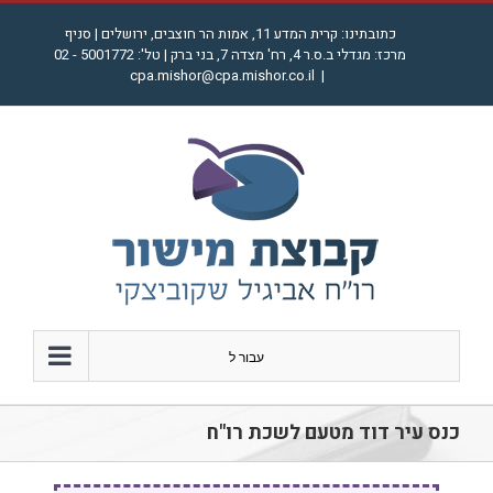
לג
כתובתינו: קרית המדע 11, אמות הר חוצבים, ירושלים | סניף
תוכן
מרכז: מגדלי ב.ס.ר 4, רח' מצדה 7, בני ברק | טל': 5001772 - 02
cpa.mishor@cpa.mishor.co.il
|
עבור ל
כנס עיר דוד מטעם לשכת רו"ח